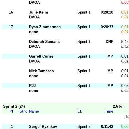
DVOA
0:03
16
Julie Keim
Sprint 1
0:28:28
0:01
DVOA
0:01
17
Ryan Zimmerman
Sprint 1
0:28:33
0:01
none
0:01
Deborah Samans
Sprint 1
DNF
5:42
DVOA
5:42
Garrett Currie
Sprint 1
MP
0:01
DVOA
0:01
Nick Tamasco
Sprint 1
MP
0:01
none
0:01
RJJ
Sprint 1
MP
0:05
none
0:05
Sprint 2 (24)
2.6 km
Pl
Stno
Name
Cl.
Time
1(
1
Sergei Ryzhkov
Sprint 2
0:11:42
0:00