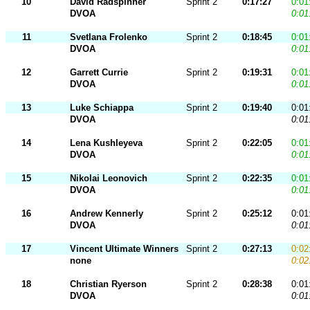
10
David Radspinner
Sprint 2
0:17:27
0:01
DVOA
0:01
11
Svetlana Frolenko
Sprint 2
0:18:45
0:01
DVOA
0:01
12
Garrett Currie
Sprint 2
0:19:31
0:01
DVOA
0:01
13
Luke Schiappa
Sprint 2
0:19:40
0:01
DVOA
0:01
14
Lena Kushleyeva
Sprint 2
0:22:05
0:01
DVOA
0:01
15
Nikolai Leonovich
Sprint 2
0:22:35
0:01
DVOA
0:01
16
Andrew Kennerly
Sprint 2
0:25:12
0:01
DVOA
0:01
17
Vincent Ultimate Winners
Sprint 2
0:27:13
0:02
none
0:02
18
Christian Ryerson
Sprint 2
0:28:38
0:01
DVOA
0:01