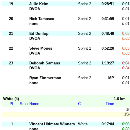
19
Julie Keim
Sprint 2
0:28:51
0:01
DVOA
0:01
20
Nick Tamasco
Sprint 2
0:31:59
0:01
none
0:01
21
Ed Dunlop
Sprint 2
0:48:48
0:03
DVOA
0:03
22
Steve Mones
Sprint 2
0:52:28
0:03
DVOA
0:03
23
Deborah Samans
Sprint 2
1:19:27
0:04
DVOA
0:04
Ryan Zimmerman
Sprint 2
MP
0:01
none
0:01
White (4)
1.6 km
Pl
Stno
Name
Cl.
Time
1(
15(
1
Vincent Ultimate Winners
White
0:17:04
0:00
none
0:00