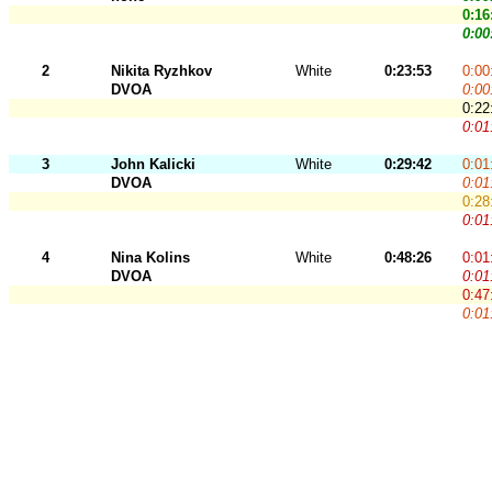
0:16
0:00
2
Nikita Ryzhkov
White
0:23:53
0:00
DVOA
0:00
0:22
0:01
3
John Kalicki
White
0:29:42
0:01
DVOA
0:01
0:28
0:01
4
Nina Kolins
White
0:48:26
0:01
DVOA
0:01
0:47
0:01