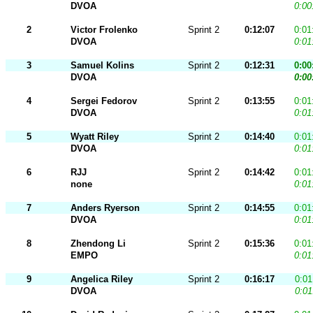
DVOA
0:00
2
Victor Frolenko
Sprint 2
0:12:07
0:01
DVOA
0:01
3
Samuel Kolins
Sprint 2
0:12:31
0:00
DVOA
0:00
4
Sergei Fedorov
Sprint 2
0:13:55
0:01
DVOA
0:01
5
Wyatt Riley
Sprint 2
0:14:40
0:01
DVOA
0:01
6
RJJ
Sprint 2
0:14:42
0:01
none
0:01
7
Anders Ryerson
Sprint 2
0:14:55
0:01
DVOA
0:01
8
Zhendong Li
Sprint 2
0:15:36
0:01
EMPO
0:01
9
Angelica Riley
Sprint 2
0:16:17
0:01
DVOA
0:01