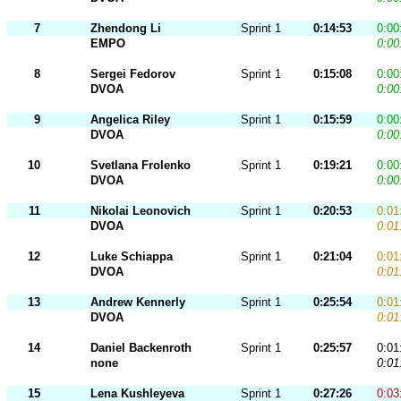
7
Zhendong Li
Sprint 1
0:14:53
0:00
EMPO
0:00
8
Sergei Fedorov
Sprint 1
0:15:08
0:00
DVOA
0:00
9
Angelica Riley
Sprint 1
0:15:59
0:00
DVOA
0:00
10
Svetlana Frolenko
Sprint 1
0:19:21
0:00
DVOA
0:00
11
Nikolai Leonovich
Sprint 1
0:20:53
0:01
DVOA
0:01
12
Luke Schiappa
Sprint 1
0:21:04
0:01
DVOA
0:01
13
Andrew Kennerly
Sprint 1
0:25:54
0:01
DVOA
0:01
14
Daniel Backenroth
Sprint 1
0:25:57
0:01
none
0:01
15
Lena Kushleyeva
Sprint 1
0:27:26
0:03