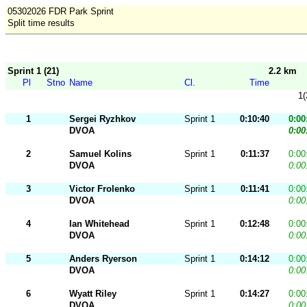
05302026 FDR Park Sprint
Split time results
Sprint 1 (21)
2.2 km
Pl
Stno
Name
Cl.
Time
1(
1
Sergei Ryzhkov
Sprint 1
0:10:40
0:00
DVOA
0:00
2
Samuel Kolins
Sprint 1
0:11:37
0:00
DVOA
0:00
3
Victor Frolenko
Sprint 1
0:11:41
0:00
DVOA
0:00
4
Ian Whitehead
Sprint 1
0:12:48
0:00
DVOA
0:00
5
Anders Ryerson
Sprint 1
0:14:12
0:00
DVOA
0:00
6
Wyatt Riley
Sprint 1
0:14:27
0:00
DVOA
0:00